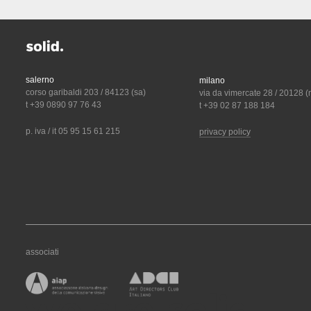
salerno
milano
corso garibaldi 203 / 84123 (sa)
via da vimercate 28 / 20128 (
t +39 0890 97 76 43
t +39 02 87 188 184
p. iva / it 05 95 15 61 215
privacy policy
associati
we are solid.