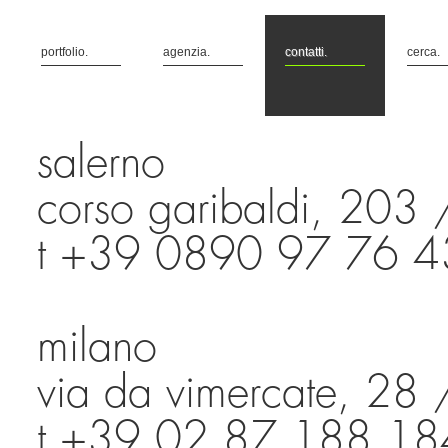
portfolio.
agenzia.
contatti.
cerca.
salerno
corso garibaldi, 203
t +39 0890 97 76 4
milano
via da vimercate, 28
t +39 02 87 188 18