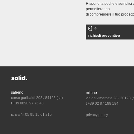
Rispondi a poche e semplici
permetteranno
di comprendere il tuo progetto
richiedi preventivo
salerno
milano
corso garibaldi 203 / 84123 (sa)
via da vimercate 28 / 20128 (
t +39 0890 97 76 43
t +39 02 87 188 184
p. iva / it 05 95 15 61 215
privacy policy