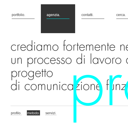
portfolio.
agenzia.
contatti.
cerca.
crediamo fortemente n
pr
un processo di lavoro c
progetto
di comunicazione funz
profilo.
metodo.
servizi.