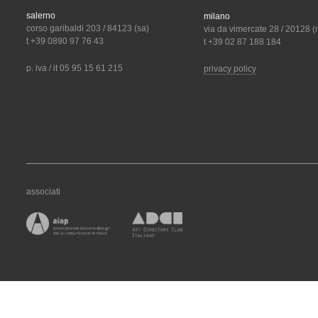
salerno
milano
corso garibaldi 203 / 84123 (sa)
via da vimercate 28 / 20128 (
t +39 0890 97 76 43
t +39 02 87 188 184
p. iva / it 05 95 15 61 215
privacy policy
associati
we are solid.