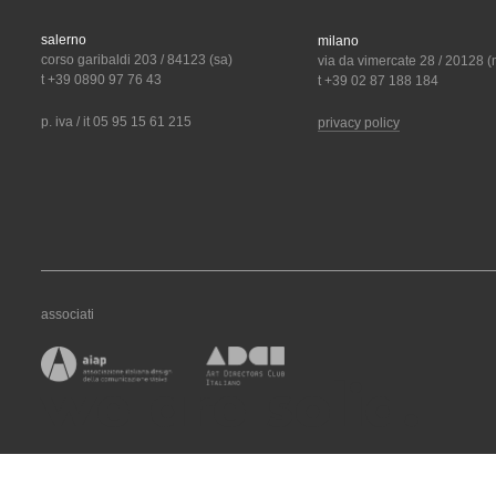
salerno
milano
corso garibaldi 203 / 84123 (sa)
via da vimercate 28 / 20128 (
t +39 0890 97 76 43
t +39 02 87 188 184
p. iva / it 05 95 15 61 215
privacy policy
associati
we are solid.