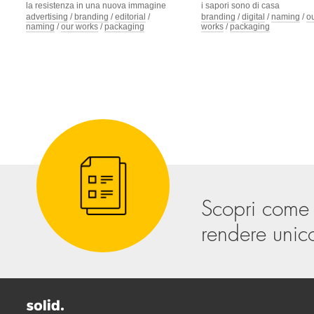
la resistenza in una nuova immagine
i sapori sono di casa
advertising
/
branding
/
editorial
/
branding
/
digital
/
naming
/
o
naming
/
our works
/
packaging
works
/
packaging
Scopri come
rendere unico