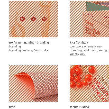
tre farine - naming - branding
kissfromitaly
branding
tour operator americano
branding
/
naming
/
our works
branding
/
editorial
/
naming
/
works
/
web
titan
tenuta rustica