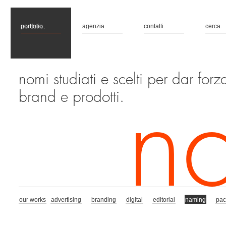
portfolio.
agenzia.
contatti.
cerca.
nomi studiati e scelti per dar forz
brand e prodotti.
n
our works
advertising
branding
digital
editorial
naming
pac