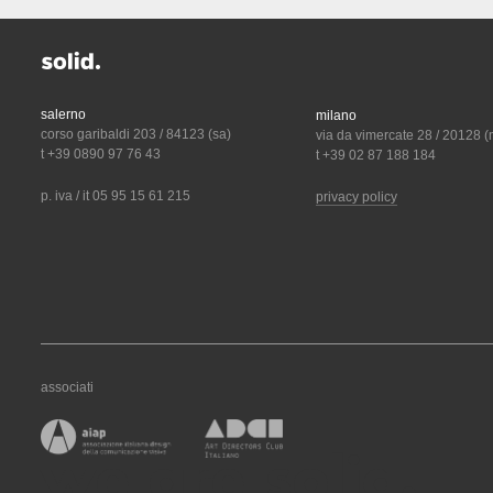
salerno
milano
corso garibaldi 203 / 84123 (sa)
via da vimercate 28 / 20128 (
t +39 0890 97 76 43
t +39 02 87 188 184
p. iva / it 05 95 15 61 215
privacy policy
associati
we are solid.