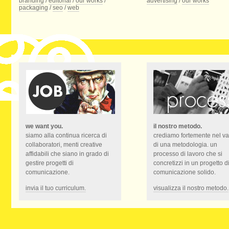
branding
/
editorial
/
our works
/
advertising
/
our works
packaging
/
seo
/
web
we want you.
il nostro metodo.
siamo alla continua ricerca di
crediamo fortemente nel va
collaboratori, menti creative
di una metodologia. un
affidabili che siano in grado di
processo di lavoro che si
gestire progetti di
concretizzi in un progetto d
comunicazione.
comunicazione solido.
invia il tuo curriculum.
visualizza il nostro metodo.